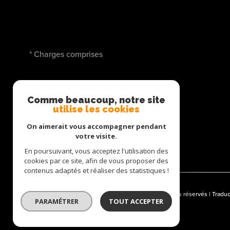
* Charges comprises
SE CONNECTER
Comme beaucoup, notre site
utilise les cookies
ESPACE PROPRIÉTAIRE
On aimerait vous accompagner pendant
votre visite.
En poursuivant, vous acceptez l'utilisation des
cookies par ce site, afin de vous proposer des
contenus adaptés et réaliser des statistiques !
© 2026 | Tous droits réservés | Trad
PARAMÉTRER
TOUT ACCEPTER