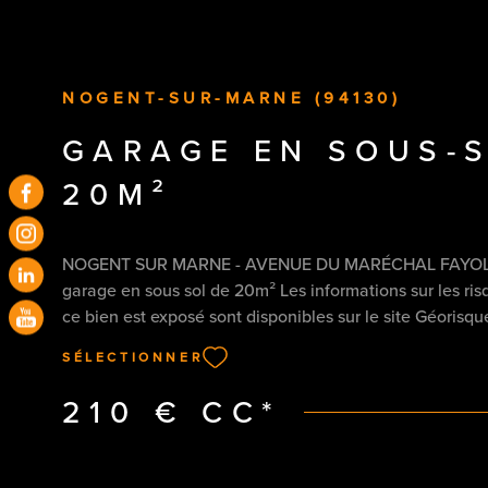
ACHETER
LOUER
Localisatio
1
Type de bien
DE L'ANCIEN
À L'ANNÉ
NOGENT-SUR-MARNE (94130)
DE L'IMM
Garage
94130 - Nogent-sur-Marn
GARAGE EN SOUS-S
20M²
NOGENT SUR MARNE - AVENUE DU MARÉCHAL FAYOLL
garage en sous sol de 20m² Les informations sur les ri
ce bien est exposé sont disponibles sur le site Géorisqu
http:/www.georisques.gouv
SÉLECTIONNER
210 €
CC*