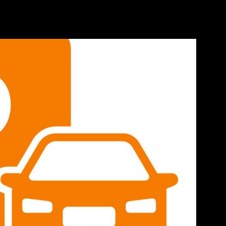
CONTACT
RER
VOIR LES
1
ANNONCES
RÉINITIALISER LES FILTRES
IR LE BIEN