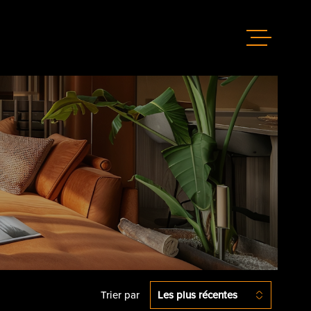
GÉRER
LOUER
ACHETER
ESTIMER
ACTUALIT
Trier par
Les plus récentes