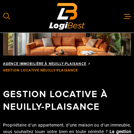
Aller
Aller
Aller
Aller
à
à
au
au
:
la
menu
contenu
recherche
principal
GÉRER
LOUER
AGENCE IMMOBILIÈRE À NEUILLY-PLAISANCE
GESTION LOCATIVE NEUILLY-PLAISANCE
ACHETER
ESTIMER
GESTION LOCATIVE À
ACTUALIT
NEUILLY-PLAISANCE
CONTACT
Propriétaire d’un appartement, d’une maison ou d’un immeuble,
vous souhaitez louer votre bien en toute sérénité ?
La gestion