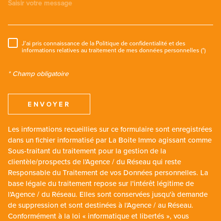
J'ai pris connaissance de la Politique de confidentialité et des
RÈGLEMENTATION
informations relatives au traitement de mes données personnelles (*)
* Champ obligatoire
ENVOYER
Les informations recueillies sur ce formulaire sont enregistrées
dans un fichier informatisé par La Boite Immo agissant comme
Sous-traitant du traitement pour la gestion de la
clientèle/prospects de l'Agence / du Réseau qui reste
Responsable du Traitement de vos Données personnelles. La
base légale du traitement repose sur l'intérêt légitime de
l'Agence / du Réseau. Elles sont conservées jusqu'à demande
de suppression et sont destinées à l'Agence / au Réseau.
Conformément à la loi « informatique et libertés », vous
disposez des droits d’accès, de rectification, d’effacement,
d’opposition, de limitation et de portabilité de vos données.
Vous pouvez retirer votre consentement à tout moment en
contactant directement l’Agence / Le Réseau. Consultez le site