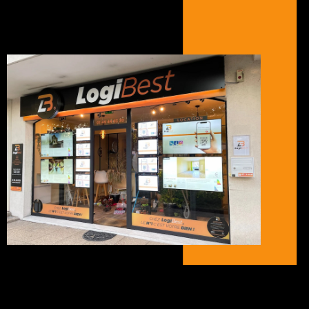
Réaliser une transaction
immobilière
Vous êtes intéressés par un investissement immobilier dans le
département de la Seine-Saint-Denis ? Vous souhaiteriez
réaliser un achat immobilier à Neuilly Plaisance ?
Vous recherchez une location immobilière à Neuilly Plaisance ?
Nos collaborateurs vous proposent des biens en vente ou à la
location dans les quartiers suivants : La Maltournée, Le Plateau
d’Avron, Carnot, Bel-Air, Clémenceau, Jean Mermoz,
Renouillières, Centre, Bois de Neuilly, Marne, Pré de l’Arche.
Des biens sont également disponibles dans les villes
environnantes comme Neuilly-sur Marne, Rosny-sous-Bois,
Fontnay-sous-Bois, Noisy-le-Grand, Gagny, Le Perreux-sur-
Marne, Bry-sur-Marne, Gournay-sur-Marne, Chelles.
Faire estimer son bien immobilier