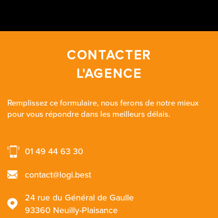
CONTACTER
L'AGENCE
Remplissez ce formulaire, nous ferons de notre mieux
pour vous répondre dans les meilleurs délais.
01 49 44 63 30
contact@logi.best
24 rue du Général de Gaulle
93360
Neuilly-Plaisance
NOM *
TRAD_MELTEM_VOSCOORDONN