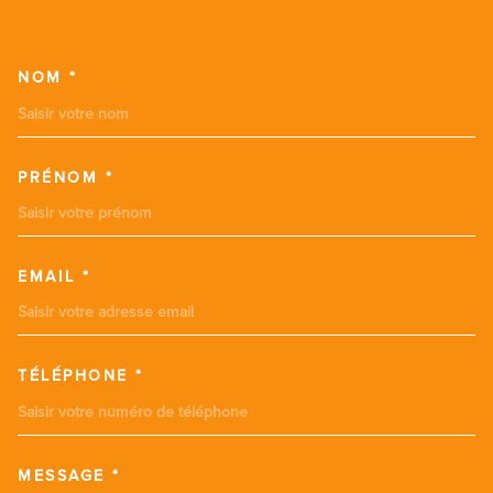
PRÉNOM *
EMAIL *
TÉLÉPHONE *
MESSAGE *
TRAD_MELTEM_VOREDEMANDE