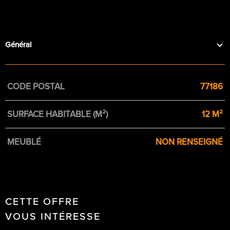
Général
Caractérisque
Valeurs
CODE POSTAL
77186
SURFACE HABITABLE (M²)
12 M²
MEUBLÉ
NON RENSEIGNÉ
CETTE OFFRE
VOUS INTÉRESSE