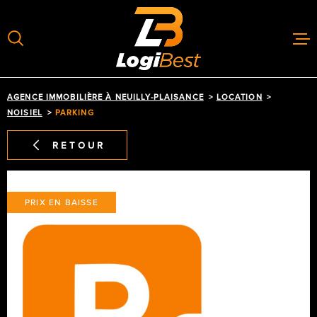
Aller
Aller
Aller
Aller
à
à
au
au
:
la
menu
contenu
recherche
principal
GÉRER
AGENCE IMMOBILIÈRE À NEUILLY-PLAISANCE
LOCATION
NOISIEL
PARKING
LOUER
RETOUR
ACHETER
PRIX EN BAISSE
ESTIMER
ACTUALIT
CONTACT