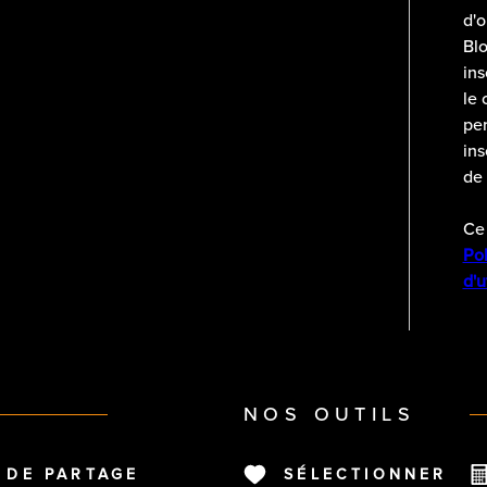
d'
Blo
ins
le 
per
ins
de 
Ce 
Pol
d'u
NOS OUTILS
 DE PARTAGE
SÉLECTIONNER