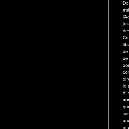
Don
tra
l'A
jus
des
Con
lib
de 
de 
don
co
dir
le 
d’i
apr
que
son
une
inf