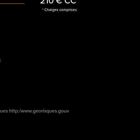
210 €
CC*
* Charges comprises
²
isques http:/www.georisques.gouv