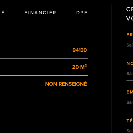
C
TÉ
FINANCIER
DPE
V
P
94130
N
20 M²
NON RENSEIGNÉ
EM
T