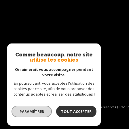
SE CONNECTER
Comme beaucoup, notre site
utilise les cookies
ESPACE PROPRIÉTAIRE
On aimerait vous accompagner pendant
votre visite.
En poursuivant, vous acceptez l'utilisation des
cookies par ce site, afin de vous proposer des
contenus adaptés et réaliser des statistiques !
© 2026 | Tous droits réservés | Trad
PARAMÉTRER
TOUT ACCEPTER