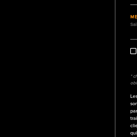
M
* c
obl
Les
son
pa
tra
cli
qui