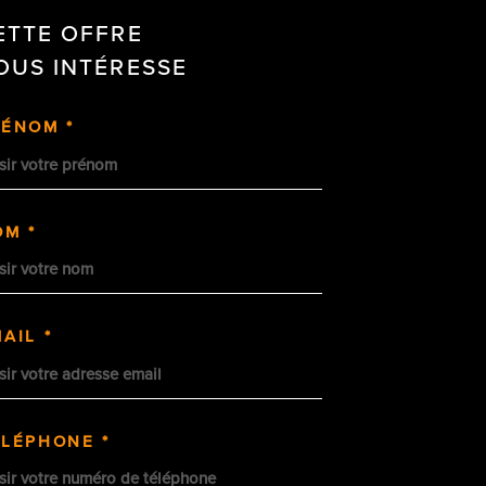
ETTE OFFRE
OUS INTÉRESSE
RÉNOM *
OM *
AIL *
ÉLÉPHONE *