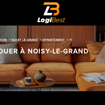
TION
NOISY LE GRAND
APPARTEMENT
T1
OUER À NOISY-LE-GRAND