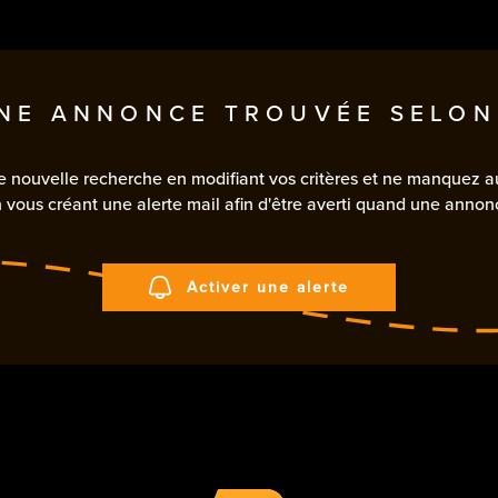
ESTIMER
n
1
Loyer
FILT
E
NE ANNONCE TROUVÉE SELON
O PRO
and
1 Pièces
e nouvelle recherche en modifiant vos critères et ne manquez 
vous créant une alerte mail afin d'être averti quand une annonc
Activer une alerte