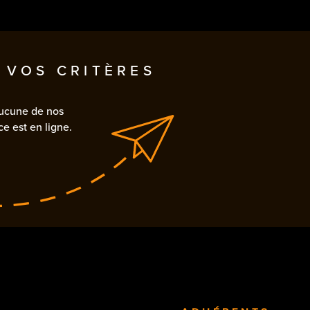
CONTACT
RER
VOIR LES
0
ANNONCES
 VOS CRITÈRES
RÉINITIALISER LES FILTRES
aucune de nos
e est en ligne.