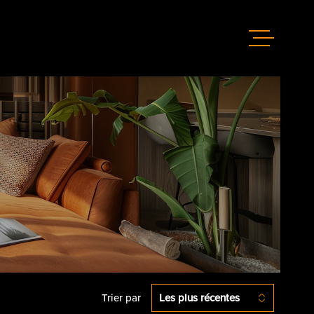
GÉRER
LOUER
ACHETER
ESTIMER
ACTUALIT
Trier par
Les plus récentes