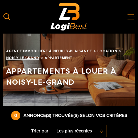
Aller
Aller
Aller
Aller
à
à
au
au
:
la
menu
contenu
recherche
principal
GÉRER
AGENCE IMMOBILIÈRE À NEUILLY-PLAISANCE
LOCATION
LOUER
NOISY LE GRAND
APPARTEMENT
APPARTEMENTS À LOUER À
ACHETER
NOISY-LE-GRAND
ESTIMER
ACTUALIT
0
ANNONCE(S) TROUVÉE(S) SELON VOS CRITÈRES
CONTACT
Trier par
Les plus récentes