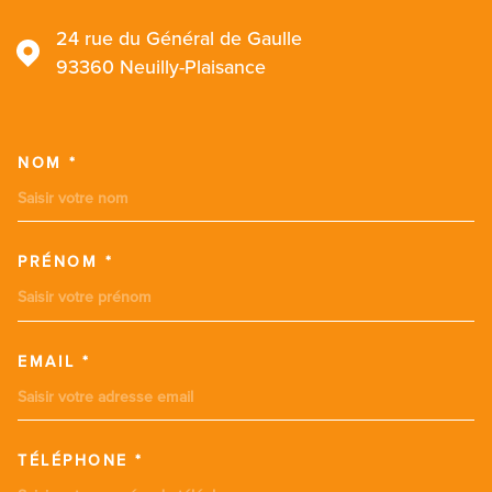
24 rue du Général de Gaulle
93360
Neuilly-Plaisance
NOM *
TRAD_MELTEM_VOSCOORDONN
PRÉNOM *
EMAIL *
TÉLÉPHONE *