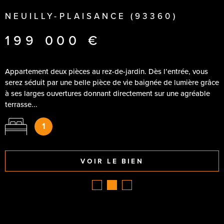
locataires, rédaction du bail, états des lieux, encaissement des
NEUILLY-PLAISANCE (93360)
loyers et suivi administratif : nous assurons une gestion
complète et rigoureuse pour sécuriser votre investissement
199 000 €
immobilier. Grâce à notre connaissance du
marché local
, nous
vous aidons à louer votre bien rapidement et dans les
meilleures conditions.
Appartement deux pièces au rez-de-jardin. Dès l’entrée, vous
serez séduit par une belle pièce de vie baignée de lumière grâce
à ses larges ouvertures donnant directement sur une agréable
Pourquoi choisir notre agence à
terrasse...
Neuilly Plaisance ?
1
Que vous ayez besoin d'un conseil immobilier ou n'importe quel
projet d'achat, de vente, de location, notre agence immobilière
VOIR LE BIEN
à Neuilly Plaisance, sérieuse et expérimentée, sera votre
meilleure alliée.
Contactez votre agence immobilière à Neuilly
Plaisance
dès maintenant !