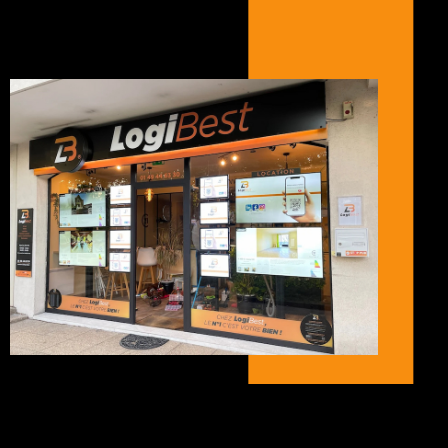
Réaliser une transaction
immobilière
Vous êtes intéressés par un investissement immobilier dans le
département de la Seine-Saint-Denis ? Vous souhaiteriez
réaliser un achat immobilier à Neuilly Plaisance ?
Vous recherchez une location immobilière à Neuilly Plaisance ?
Nos collaborateurs vous proposent des biens en vente ou à la
location dans les quartiers suivants : La Maltournée, Le Plateau
d’Avron, Carnot, Bel-Air, Clémenceau, Jean Mermoz,
Renouillières, Centre, Bois de Neuilly, Marne, Pré de l’Arche.
Des biens sont également disponibles dans les villes
environnantes comme Neuilly-sur Marne, Rosny-sous-Bois,
Fontnay-sous-Bois, Noisy-le-Grand, Gagny, Le Perreux-sur-
Marne, Bry-sur-Marne, Gournay-sur-Marne, Chelles.
Faire estimer son bien immobilier