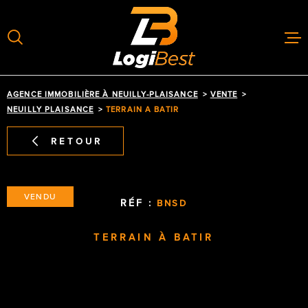
Aller
Aller
Aller
Aller
à
à
au
au
:
la
menu
contenu
recherche
principal
GÉRER
AGENCE IMMOBILIÈRE À NEUILLY-PLAISANCE
VENTE
NEUILLY PLAISANCE
TERRAIN A BATIR
LOUER
RETOUR
ACHETER
VENDU
ESTIMER
RÉF :
BNSD
ACTUALIT
TERRAIN À BATIR
CONTACT