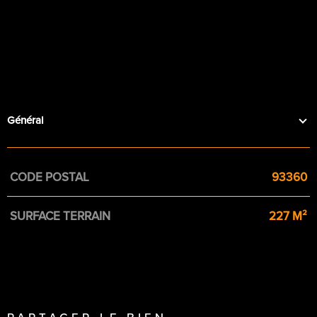
Général
Caractérisque
Valeurs
CODE POSTAL
93360
SURFACE TERRAIN
227 M²